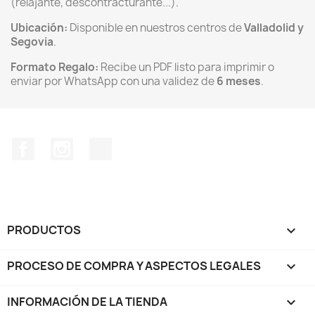
(relajante, descontracturante...).
Ubicación:
Disponible en nuestros centros de
Valladolid y
Segovia
.
Formato Regalo:
Recibe un PDF listo para imprimir o
enviar por WhatsApp con una validez de
6 meses
.
Facebook
Instagram
TikTok
PRODUCTOS

PROCESO DE COMPRA Y ASPECTOS LEGALES

INFORMACIÓN DE LA TIENDA
keyboard_arrow_down