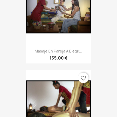
Masaje En Pareja A Elegir...
155,00 €
favorite_border