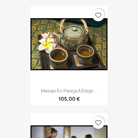
favorite_border
Masaje En Pareja A Elegir...
105,00 €
favorite_border