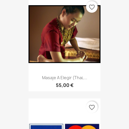
Masaje A Elegir (thai,...
55,00 €
favorite_border