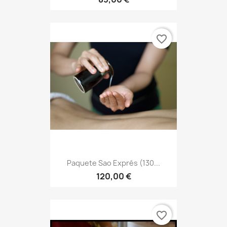
favorite_border
Paquete Sao Exprés (130...
120,00 €
favorite_border