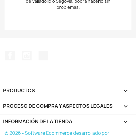
Facebook
Instagram
TikTok
PRODUCTOS

PROCESO DE COMPRA Y ASPECTOS LEGALES

INFORMACIÓN DE LA TIENDA
keyboard_arrow_down
© 2026 - Software Ecommerce desarrollado por
PrestaShop™