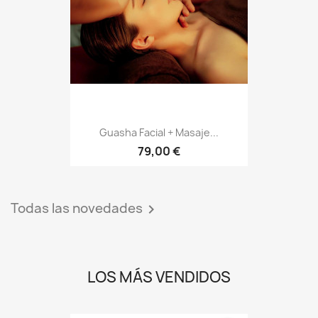
Guasha Facial + Masaje...
79,00 €
Todas las novedades

LOS MÁS VENDIDOS
favorite_border