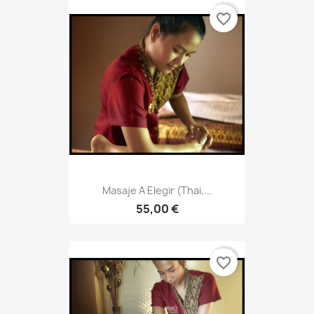
Masaje A Elegir (thai,...
55,00 €
favorite_border