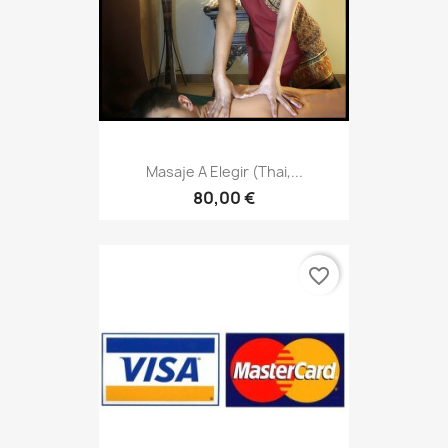
Masaje A Elegir (thai,...
80,00 €
favorite_border