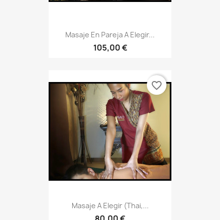
Masaje En Pareja A Elegir...
105,00 €
favorite_border
Masaje A Elegir (thai,...
80,00 €