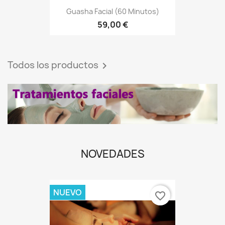
59,00 €
Todos los productos

NOVEDADES
NUEVO
favorite_border