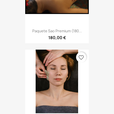
Paquete Sao Premium (180...
180,00 €
favorite_border
Guasha Facial (60 Minutos)