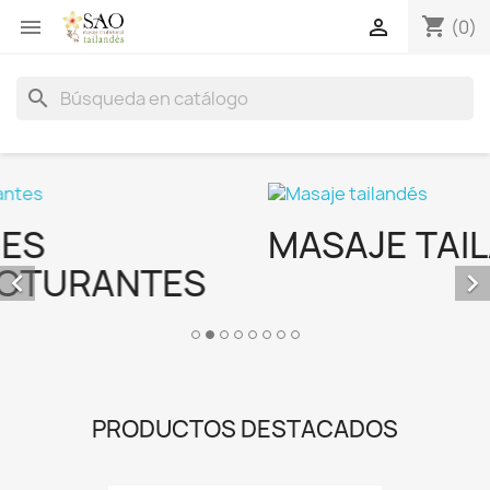
shopping_cart


(0)
search
MASAJE TAILANDÉS


PRODUCTOS DESTACADOS
favorite_border